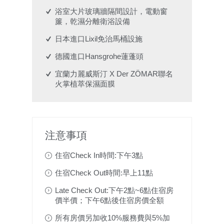
浴室大片玻璃牆隔間設計，電動窗
簾，乾濕分離衛浴設備
日本進口Lixil免治馬桶設施
德國進口Hansgrohe蓮蓬頭
宜蘭力麗威斯汀 X Der ZÖMAR聯名
火掌植萃保濕面膜
注意事項
住宿Check In時間:下午3點
住宿Check Out時間:早上11點
Late Check Out:下午2點~6點住宿房
價半價；下午6點後住宿房價全額
所有房價另加收10%服務費與5%加