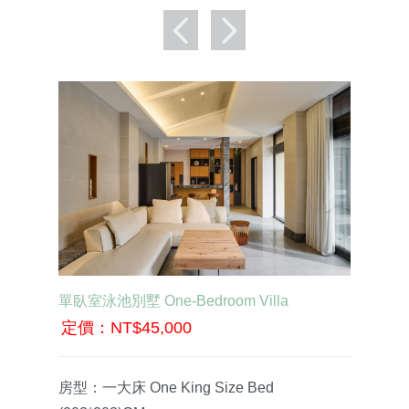
單臥室泳池別墅 One-Bedroom Villa
雙臥室
定價：NT$45,000
定價
房型：一大床 One King Size Bed
房型：