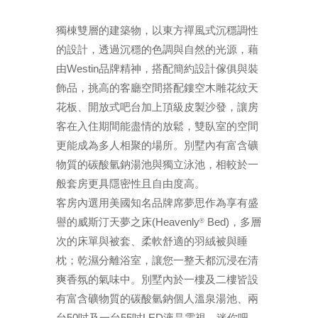
獨棟雙層的建築物，以東方禪風式沉穩調性
的設計，透過沉穩的色調與自然的光源，藉
由Westin品牌精神，搭配簡約設計傢俱與裝
飾品，挑高的客廳空間搭配鏤空木雕花紋天
花板、開放式吧台加上頂級皮製沙發，讓房
客在入住期間能盡情的放鬆，雙臥室的空間
更能成為多人相聚的場所。別墅內有富含礦
物質的碳酸氫鈉湯池與獨立泳池，相較於一
般套房更具隱密性且自由度高。
客房內選用美國知名品牌席夢思作為享有盛
譽的威斯汀天夢之床(Heavenly
Bed)，多層
®
次的床單與被套、柔軟舒適的羽絨被與睡
枕；乾濕分離浴室，讓您一整天都沉浸在清
爽香氛的氣味中。別墅內於一樓及二樓皆設
有富含礦物質的碳酸氫鈉個人溫泉湯池、兩
台50吋及一台55吋LED液晶電視、迷你吧、