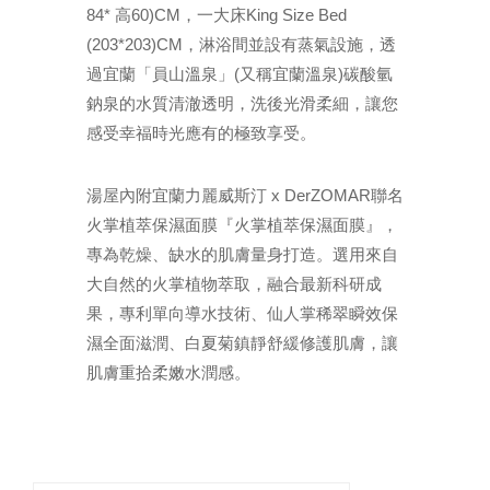
84* 高60)CM，一大床King Size Bed
(203*203)CM，淋浴間並設有蒸氣設施，透
過宜蘭「員山溫泉」(又稱宜蘭溫泉)碳酸氫
鈉泉的水質清澈透明，洗後光滑柔細，讓您
感受幸福時光應有的極致享受。
湯屋內附宜蘭力麗威斯汀 x DerZOMAR聯名
火掌植萃保濕面膜『火掌植萃保濕面膜』，
專為乾燥、缺水的肌膚量身打造。選用來自
大自然的火掌植物萃取，融合最新科研成
果，專利單向導水技術、仙人掌稀翠瞬效保
濕全面滋潤、白夏菊鎮靜舒緩修護肌膚，讓
肌膚重拾柔嫩水潤感。