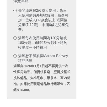
注意事項
每間湯屋限2位成人使用，第三
人使用需另外加收費用，最多可
加一位成人(13歲含以上)或兩位
兒童(7-12歲)，未滿6歲之兒童免
費。
湯屋每次使用時間為120分鐘或
180分鐘，逾時15分鐘以上將酌
收湯屋一小時費用
湯屋恕不得累積Marriott Bonvoy
積點活動
湯屋自2025年1月1日起不再提供一次
性客房備品，僅提供香皂、壁掛按壓式
洗沐備品、大小毛巾、礦泉水、室內棉
拖。如需使用現場備品旅行組販售，乙
組NT$300。