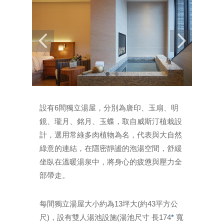
設有6間獨立湯屋，分別為唐印、玉扇、明
鏡、瓏月、銘月、玉蝶，取自威斯汀植栽設
計，選用常綠多肉植物為名，代表與大自然
綠意的連結，在隱密靜謐的泡湯空間，舒緩
坐臥在溫暖湯泉中，將身心的疲憊與壓力全
部帶走。
每間獨立湯屋大小約為13坪大(約43平方公
尺)，設有雙人湯池設施(湯池尺寸 長174
*
寬