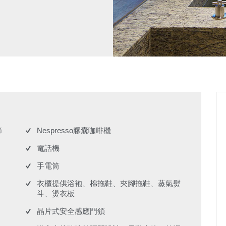
節
Nespresso膠囊咖啡機
電話機
手電筒
衣櫃提供浴袍、棉拖鞋、夾腳拖鞋、蒸氣熨
斗、燙衣板
晶片式安全感應門鎖