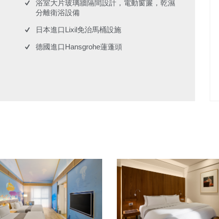
浴室大片玻璃牆隔間設計，電動窗簾，乾濕
分離衛浴設備
日本進口Lixil免治馬桶設施
德國進口Hansgrohe蓮蓬頭