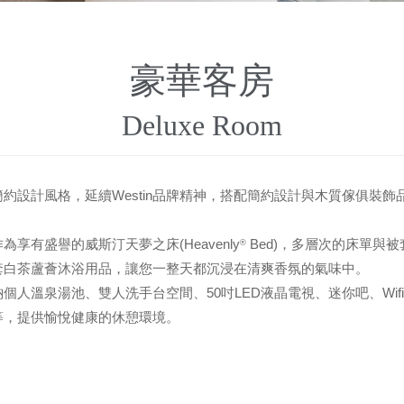
豪華客房
Deluxe Room
約設計風格，延續Westin品牌精神，搭配簡約設計與木質傢俱裝
享有盛譽的威斯汀天夢之床(Heavenly
Bed)，多層次的床單與
®
定全套白茶蘆薈沐浴用品，讓您一整天都沉浸在清爽香氛的氣味中。
個人溫泉湯池、雙人洗手台空間、50吋LED液晶電視、迷你吧、Wi
等，提供愉悅健康的休憩環境。