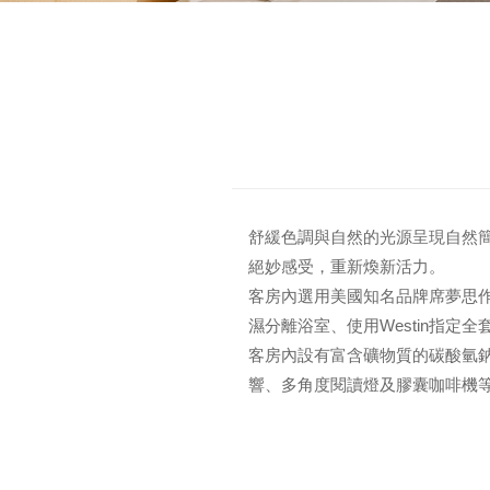
舒緩色調與自然的光源呈現自然簡
絕妙感受，重新煥新活力。
客房內選用美國知名品牌席夢思作為
濕分離浴室、使用Westin指
客房內設有富含礦物質的碳酸氫鈉
響、多角度閱讀燈及膠囊咖啡機