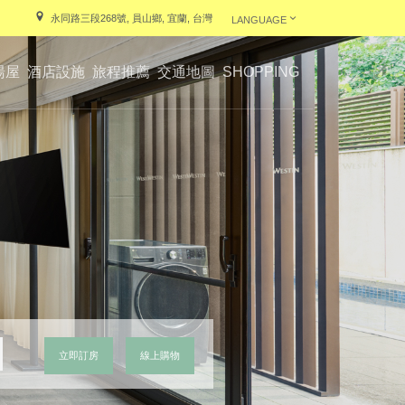
永同路三段268號, 員山鄉, 宜蘭, 台灣
LANGUAGE
湯屋
酒店設施
旅程推薦
交通地圖
SHOPPING
立即訂房
線上購物