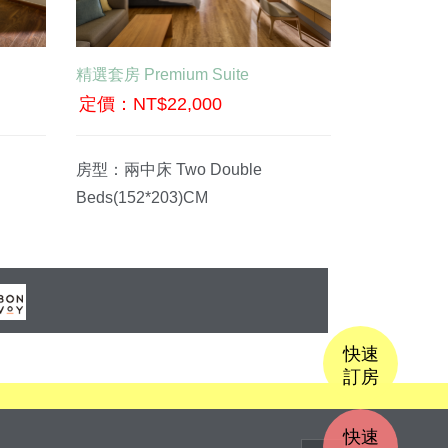
BOOK NOW
精選套房 Premium Suite
豪華蜜月套房 H
定價：NT$22,000
定價：NT$2
房型：兩中床 Two Double
房型：一大床 O
Beds(152*203)CM
Bed(203*2
快速
訂房
快速